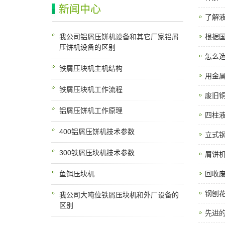
新闻中心
了解
我公司铝屑压饼机设备和其它厂家铝屑
根据
压饼机设备的区别
怎么
铁屑压块机主机结构
用金
铁屑压块机工作流程
废旧
铝屑压饼机工作原理
四柱
400铝屑压饼机技术参数
立式
300铁屑压块机技术参数
屑饼
鱼饵压块机
回收
钢刨
我公司大吨位铁屑压块机和外厂设备的
区别
先进