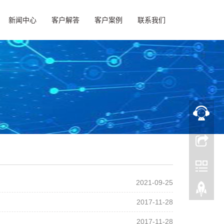
新闻中心
客户解答
客户案例
联系我们
2021-09-25
2017-11-28
2017-11-28