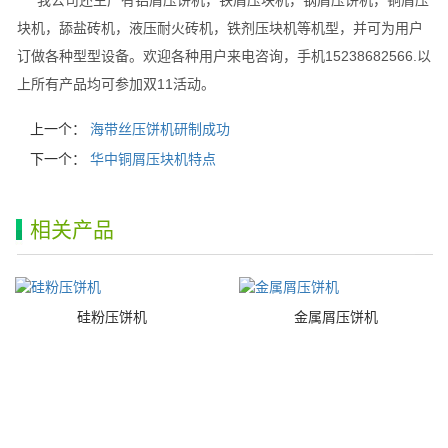
我公司还生产有铝屑压饼机，铁屑压块机，钢屑压饼机，铜屑压
块机，舔盐砖机，液压耐火砖机，铁剂压块机等机型，并可为用户
订做各种型型设备。欢迎各种用户来电咨询，手机15238682566.以
上所有产品均可参加双11活动。
上一个：
海带丝压饼机研制成功
下一个：
华中铜屑压块机特点
相关产品
硅粉压饼机
金属屑压饼机