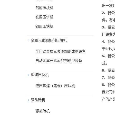
出一次
铝屑压块机
2
、我公
铁屑压饼机
件，有
钢屑压块机
3
、我公
厂设备
金属元素添加剂压块机
4
、我公
干4个
半自动金属元素添加剂成型设备
5
、我公
自动金属元素添加剂成型设备
式。
6
、我公
型煤压块机
7
、我公
8
、我公
液压焦煤（焦未）压块机
我公司
产的产
舔盐砖机
舔盐砖机