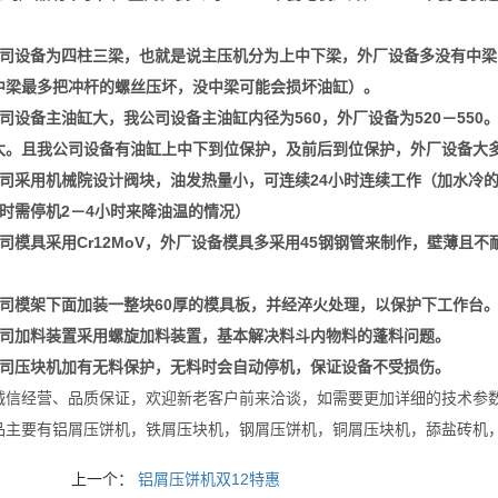
）
司设备为四柱三梁，也就是说主压机分为上中下梁，外厂设备多没有中梁
中梁最多把冲杆的螺丝压坏，没中梁可能会损坏油缸）。
司设备主油缸大，我公司设备主油缸内径为560，外厂设备为520－55
大。且我公司设备有油缸上中下到位保护，及前后到位保护，外厂设备大
司采用机械院设计阀块，油发热量小，可连续24小时连续工作（加水冷
小时需停机2－4小时来降油温的情况）
司模具采用Cr12MoV，外厂设备模具多采用45钢钢管来制作，壁薄且
司模架下面加装一整块60厚的模具板，并经淬火处理，以保护下工作台。
司加料装置采用螺旋加料装置，基本解决料斗内物料的蓬料问题。
司压块机加有无料保护，无料时会自动停机，保证设备不受损伤。
诚信经营、品质保证，欢迎新老客户前来洽谈，如需要更加详细的技术参数和型
品主要有铝屑压饼机，铁屑压块机，钢屑压饼机，铜屑压块机，舔盐砖机
上一个：
铝屑压饼机双12特惠