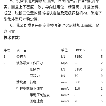
5、设备采用双向浮动加压，压出的产品不但密度高结
实，而且上下密度一致；导向柱定位，精度高，并且装料、
成型、脱模三位置的机械档块定位及无级调整机构，确定了
型焦外型尺寸稳定性。
6、我公司模具采用专业模具钢淬火后精加工而成，耐
磨可靠。
技术参数：
序号
项 目
单位
HX315
HX
1
公称力
kN
3150
50
2
液体最大工作压力
Mpa
25
25
压制力
kN
3150
50
回程力
kN
70
90
滑块运
行程
mm
500
50
行程参数
快下速度
mm/s
110
12
浮动压制速度
mm/s
8
7
回程速度
mm/s
70
60