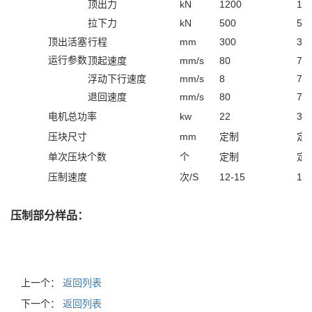
顶出力
kN
1200
13
拉下力
kN
500
50
顶出活塞
行程
mm
300
30
运行参数
顶起速度
mm/s
80
70
浮动下行速度
mm/s
8
7
退回速度
mm/s
80
75
电机总功率
kw
22
37
压块尺寸
mm
定制
定
单次压块个数
个
定制
定
压制速度
次/S
12-15
12
压制部分样品：
上一个：
返回列表
下一个：
返回列表