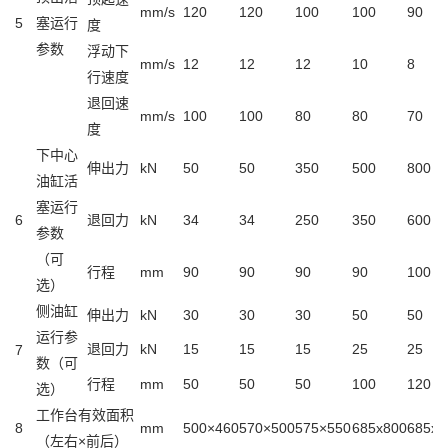
mm/s
120
120
100
100
90
5
塞运行
度
参数
浮动下
mm/s
12
12
12
10
8
行速度
退回速
mm/s
100
100
80
80
70
度
下中心
伸出力
kN
50
50
350
500
800
油缸活
塞运行
6
退回力
kN
34
34
250
350
600
参数
（可
行程
mm
90
90
90
90
100
选）
侧油缸
伸出力
kN
30
30
30
50
50
运行参
退回力
kN
15
15
15
25
25
7
数（可
行程
mm
50
50
50
100
120
选）
工作台有效面积
8
mm
500×460
570×500
575×550
685x800
685x8
（左右×前后）