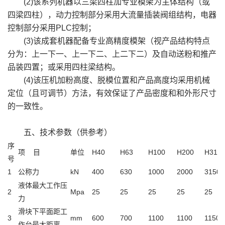
(2)该系列机器以三梁四柱加专业模架为主体结构（或
四梁四柱），动力控制部分采用大流量插装阀组结构，电器
控制部分采用PLC控制；
(3)该成套机器配备专业高精度模架（视产品结构特点
分为：上一下一、上一下二、上二下二）及自动送粉和推产
品装四置；或采用四柱梁结构。
(4)该压机加粉高度、脱模位置和产品高度均采用机械
定位（且可调节）方法，有效保证了产品密度和和外形尺寸
的一致性。
五、技术参数（供参考）
序
项 目
单位
H40
H63
H100
H200
H315
号
1
公称力
kN
400
630
1000
2000
3150
液体最大工作压
2
Mpa
25
25
25
25
25
力
滑块下平面距工
3
mm
600
700
1100
1100
1150
作台最大距离